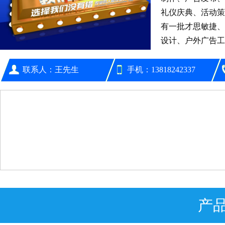
礼仪庆典、活动策
有一批才思敏捷、
设计、户外广告工
专业化设计师，....
联系人：王先生
手机：13818242337
产品