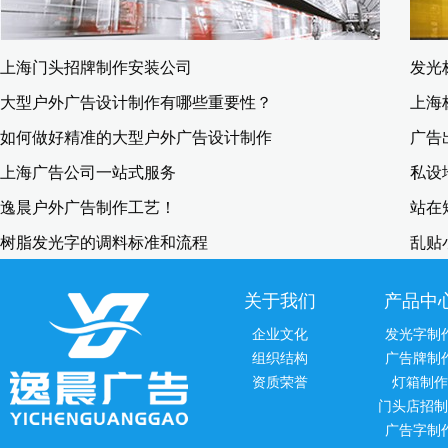
上海门头招牌制作安装公司
发光
大型户外广告设计制作有哪些重要性？
上海
如何做好精准的大型户外广告设计制作
广告
上海广告公司一站式服务
私设
逸晨户外广告制作工艺！
站在
​树脂发光字的调料标准和流程
乱贴
关于我们
产品中
企业文化
发光字制
组织结构
广告牌制
资质荣誉
灯箱制作
门头店招制
广告字制