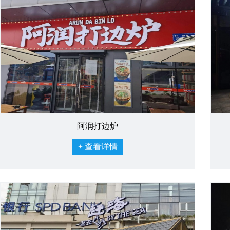
阿润打边炉
+ 查看详情